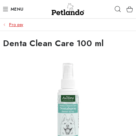
Přejít
Hleda
na
obsah
Pro psy
PRO PSY
Denta Clean Care 100 ml
PRO KOČKY
PRO PÁNÍČKY
ZACHRAŇ PRODUKT
O NÁS
BLOG
KONTAKTY