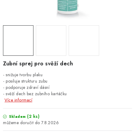
ZNAČKY
PŘIHLÁSIT SE
REGISTROVAT
O nás
Kontakty
Hodnocení obchodu
Zubní sprej p
ro svěží dech
Jak vyměnit či vrátit zboží
Podmínky ochrany osobních údajů
- snižuje tvorbu plaku
Obchodní podmínky
Doprava a platba
Moje objednávka
- p
osiluje strukturu zubu
- p
odporuje zdraví dásní
- svěží dech bez zubního kartáčku
Více informací
(2 ks)
Skladem
7.8.2026