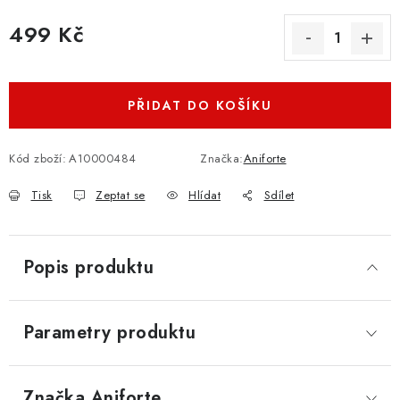
499 Kč
Měrná cena:
PŘIDAT DO KOŠÍKU
Kód zboží:
A10000484
Značka:
Aniforte
Tisk
Zeptat se
Hlídat
Sdílet
Popis produktu
Parametry produktu
Značka
 Aniforte