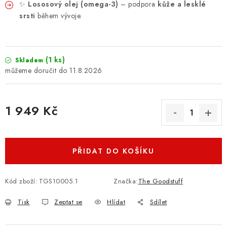
✨
Lososový olej (omega-3)
– podpora
kůže a lesklé
srsti
během vývoje.
(1 ks)
Skladem
11.8.2026
1 949 Kč
Měrná cena:
PŘIDAT DO KOŠÍKU
Kód zboží:
TGS10005.1
Značka:
The Goodstuff
Tisk
Zeptat se
Hlídat
Sdílet