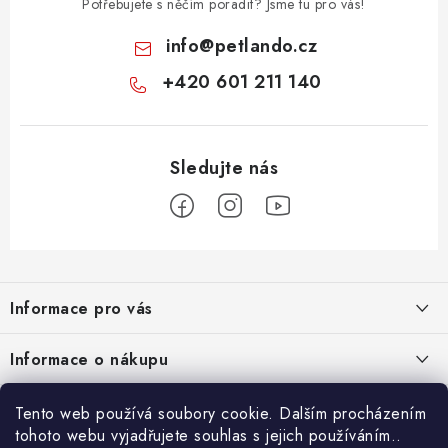
Potřebujete s něčím poradit? Jsme tu pro vás!
info
@
petlando.cz
+420 601 211 140
Z
á
Informace pro vás
p
a
Nové věrnostní podmínky
Informace o nákupu
t
Chovatelský program
í
Facebook
Hodnocení obchodu
Tento web používá soubory cookie. Dalším procházením
Petlando velkoobchod
tohoto webu vyjadřujete souhlas s jejich používáním..
Jak vyměnit či vrátit zboží