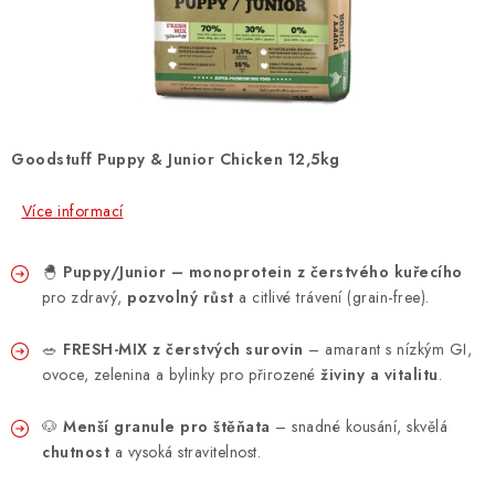
ZNAČKY
PŘIHLÁSIT SE
REGISTROVAT
Goodstuff Puppy & Junior Chicken 12,5kg
Více informací
O nás
Kontakty
Hodnocení obchodu
Jak vyměnit či vrátit zboží
Podmínky ochrany osobních údajů
🐣
Puppy/Junior – monoprotein z čerstvého kuřecího
Obchodní podmínky
Doprava a platba
Moje objednávka
pro zdravý,
pozvolný růst
a citlivé trávení (grain-free).
🥗
FRESH-MIX z čerstvých surovin
– amarant s nízkým GI,
ovoce, zelenina a bylinky pro přirozené
živiny a vitalitu
.
🐶
Menší granule pro štěňata
– snadné kousání, skvělá
chutnost
a vysoká stravitelnost.