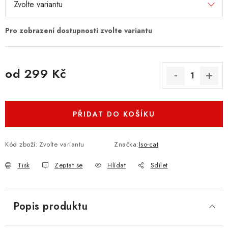
od
299 Kč
Měrná cena:
PŘIDAT DO KOŠÍKU
Kód zboží:
Zvolte variantu
Značka:
Iso-cat
Tisk
Zeptat se
Hlídat
Sdílet
Popis produktu