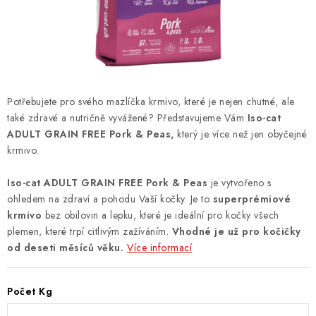
ZNAČKY
PŘIHLÁSIT SE
REGISTROVAT
Potřebujete pro svého mazlíčka krmivo, které je nejen chutné, ale
také zdravé a nutričně vyvážené? Představujeme Vám
Iso-cat
ADULT GRAIN FREE Pork & Peas,
který je více než jen obyčejné
O nás
Kontakty
Hodnocení obchodu
krmivo.
Jak vyměnit či vrátit zboží
Podmínky ochrany osobních údajů
Iso-cat ADULT GRAIN FREE Pork & Peas
je vytvořeno s
Obchodní podmínky
Doprava a platba
Moje objednávka
ohledem na zdraví a pohodu Vaší kočky. Je to
superprémiové
krmivo
bez obilovin a lepku, které je ideální pro kočky všech
plemen, které trpí citlivým zažíváním.
Vhodné je už pro kočičky
od deseti měsíců věku.
Více informací
Počet Kg