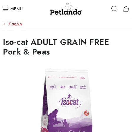
Přejít
Hleda
na
obsah
Krmivo
PRO PSY
Iso-cat ADULT GRAIN FREE
PRO KOČKY
Pork & Peas
PRO PÁNÍČKY
ZACHRAŇ PRODUKT
O NÁS
BLOG
KONTAKTY