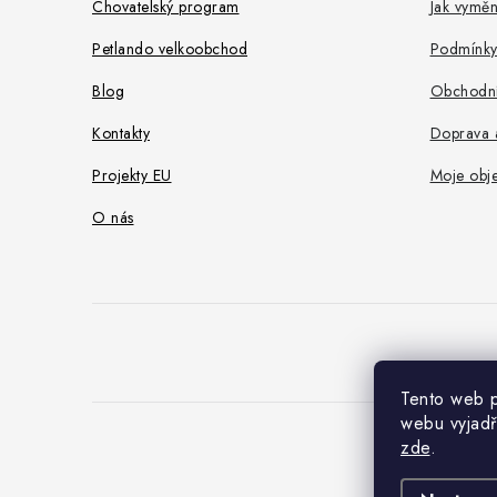
t
Chovatelský program
Jak vyměni
í
Petlando velkoobchod
Podmínky
Blog
Obchodní
Kontakty
Doprava a
Projekty EU
Moje obj
O nás
Tento web p
webu vyjadř
zde
.