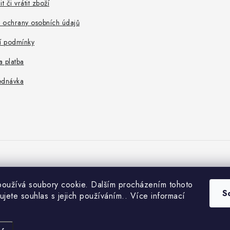
t či vrátit zboží
 ochrany osobních údajů
 podmínky
 platba
ednávka
oužívá soubory cookie. Dalším procházením tohoto
S
ujete souhlas s jejich používáním.. Více informací
Copyright 2026
Petlando
. Všechna práva vyhrazena.
Upravit nastavení cookies
Vytvořil Shoptet