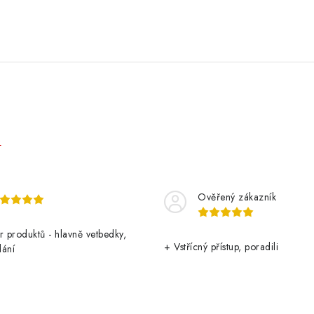
e
Ověřený zákazník
r produktů - hlavně vetbedky,
+ Vstřícný přístup, poradili
dání