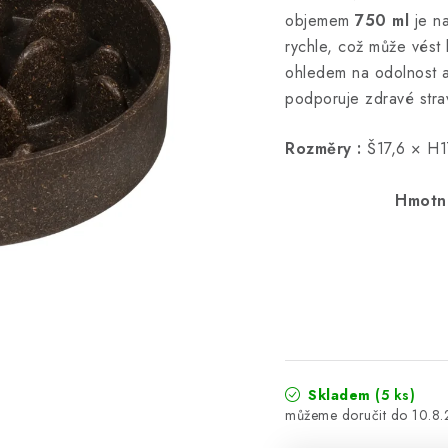
objemem
750 ml
je na
rychle, což může vést
ohledem na odolnost a
podporuje zdravé stra
Rozměry :
Š17,
Hmotno
Barv
Skladem
(5 ks)
10.8