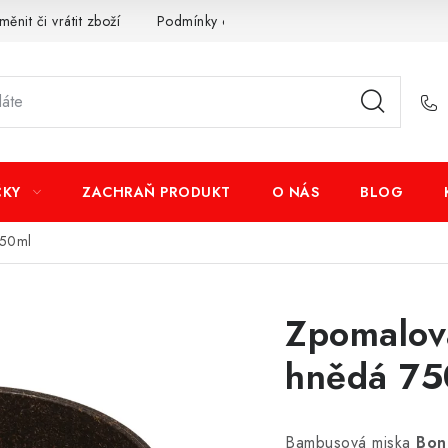
měnit či vrátit zboží
Podmínky ochrany osobních údajů
Obcho
ČKY
ZACHRAŇ PRODUKT
O NÁS
BLOG
750ml
Zpomalova
hnědá 75
Bambusová miska
Bon