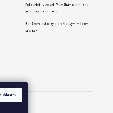
Psí senioři v nouzi: Pomáháme tam, kde
je to nejvíce potřeba
Banánové sušenky s arašídovým máslem
pro psy
ouhlasím