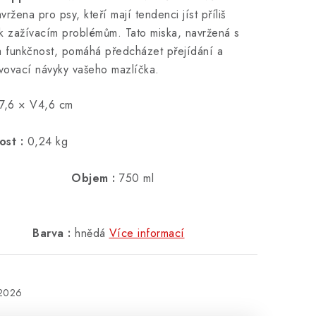
vržena pro psy, kteří mají tendenci jíst příliš
 k zažívacím problémům. Tato miska, navržená s
 funkčnost, pomáhá předcházet přejídání a
vovací návyky vašeho mazlíčka.
6 × H17,6 × V4,6 cm
st :
0,24 kg
Objem :
750 ml
a :
hnědá
Více informací
.2026