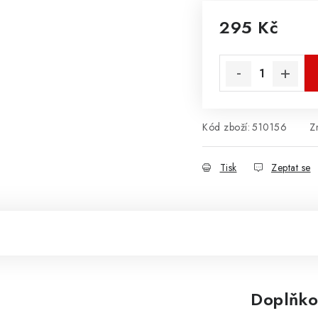
295 Kč
Měrná cena:
Kód zboží:
510156
Z
Tisk
Zeptat se
Doplňko