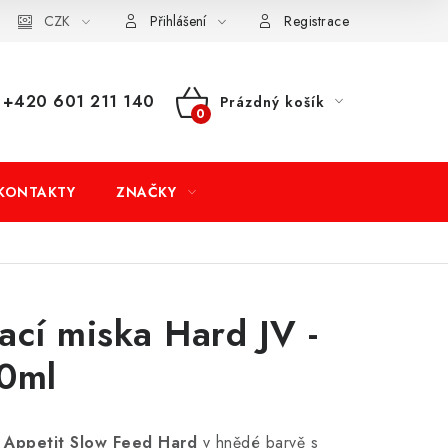
dní podmínky
CZK
Doprava a platba
Moje objednávka
Přihlášení
Registrace
+420 601 211 140
Prázdný košík
NÁKUPNÍ
KOŠÍK
KONTAKTY
ZNAČKY
cí miska Hard JV -
0ml
 Appetit Slow Feed Hard
v hnědé barvě s