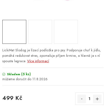
ZNAČKY
PŘIHLÁSIT SE
REGISTROVAT
O nás
Kontakty
Hodnocení obchodu
LickiMat Slodog je lízací podložka pro psy. Podporuje chuť k jídlu,
Jak vyměnit či vrátit zboží
Podmínky ochrany osobních údajů
pomáhá redukovat stres, zpomaluje příjem krmiva, a hlavně je s ní
spousta legrace.
Více informací
Obchodní podmínky
Doprava a platba
Moje objednávka
(5 ks)
Skladem
11.8.2026
499 Kč
Měrná cena: