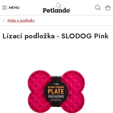
Přejít
Hleda
na
obsah
Misky a podložky
PRO PSY
Lízací podložka - SLODOG Pink
PRO KOČKY
PRO PÁNÍČKY
ZACHRAŇ PRODUKT
O NÁS
BLOG
KONTAKTY