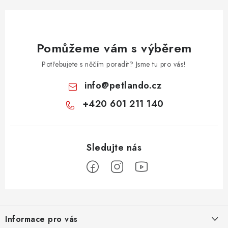
Pomůžeme vám s výběrem
Potřebujete s něčím poradit? Jsme tu pro vás!
info
@
petlando.cz
+420 601 211 140
Z
á
Informace pro vás
p