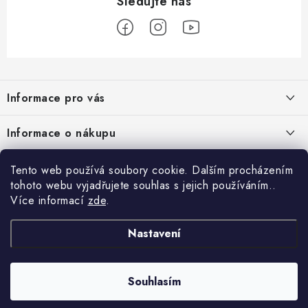
Z
á
Informace pro vás
p
a
Nové věrnostní podmínky
Informace o nákupu
t
Chovatelský program
í
Facebook
Hodnocení obchodu
Tento web používá soubory cookie. Dalším procházením
Petlando velkoobchod
tohoto webu vyjadřujete souhlas s jejich používáním..
Jak vyměnit či vrátit zboží
Více informací
zde
.
Blog
Blog
Podmínky ochrany osobních údajů
Kontakty
Proč si pořídit funkční župan 3 v 1 ?
Nastavení
Obchodní podmínky
Projekty EU
Psí senioři v nouzi: Pomáháme tam, kde je to nejvíce potřeba
Doprava a platba
Souhlasím
O nás
Copyright 2026
Petlando
. Všechna práva vyhrazena.
Upravit nastavení cookies
Vytvořil Shoptet
Moje objednávka
Banánové sušenky s arašídovým máslem pro psy