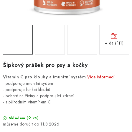
ZNAČKY
PŘIHLÁSIT SE
REGISTROVAT
+ další (1)
O nás
Kontakty
Hodnocení obchodu
Šípkový prášek pro psy a kočky
Jak vyměnit či vrátit zboží
Podmínky ochrany osobních údajů
Obchodní podmínky
Doprava a platba
Moje objednávka
Vitamin C pro klouby a imunitní systém
Více informací
- podporuje imunitní systém
- p
odporuje funkci kloubů
- b
ohaté na živiny a podporující zdraví
- s
přírodním vitamínem C
(2 ks)
Skladem
11.8.2026