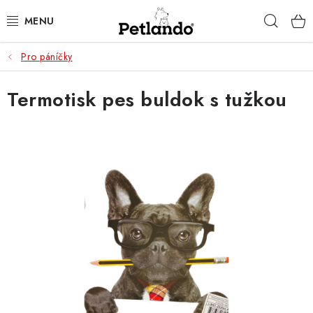
Přejít
Hleda
na
obsah
Pro páníčky
PRO PSY
Termotisk pes buldok s tužkou
PRO KOČKY
PRO PÁNÍČKY
ZACHRAŇ PRODUKT
O NÁS
BLOG
KONTAKTY