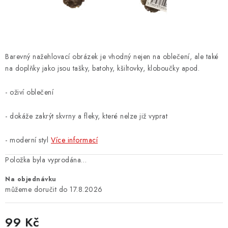
ZNAČKY
PŘIHLÁSIT SE
Barevný nažehlovací obrázek je vhodný nejen na oblečení, ale také
REGISTROVAT
na doplňky jako jsou tašky, batohy, kšiltovky, kloboučky apod.
- oživí oblečení
O nás
Kontakty
Hodnocení obchodu
- dokáže zakrýt skvrny a fleky, které nelze již vyprat
Jak vyměnit či vrátit zboží
Podmínky ochrany osobních údajů
Obchodní podmínky
Doprava a platba
Moje objednávka
- moderní styl
Více informací
Položka byla vyprodána…
Na objednávku
17.8.2026
99 Kč