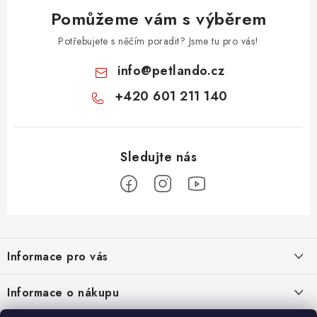
Pomůžeme vám s výběrem
Potřebujete s něčím poradit? Jsme tu pro vás!
info
@
petlando.cz
+420 601 211 140
Z
á
Informace pro vás
p
a
Nové věrnostní podmínky
Informace o nákupu
t
Chovatelský program