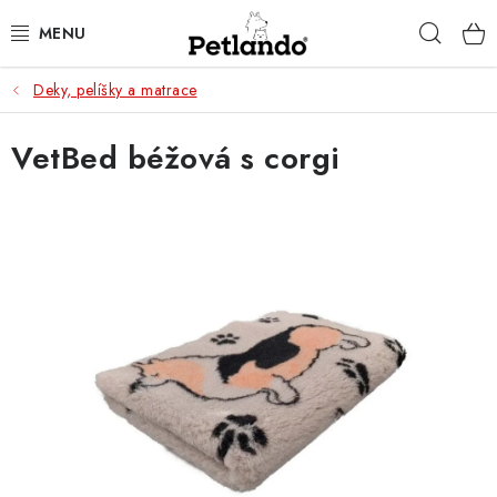
Přejít
Hleda
na
obsah
Deky, pelíšky a matrace
PRO PSY
VetBed béžová s corgi
PRO KOČKY
PRO PÁNÍČKY
ZACHRAŇ PRODUKT
O NÁS
BLOG
KONTAKTY