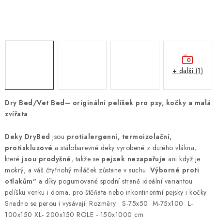
ZNAČKY
PŘIHLÁSIT SE
REGISTROVAT
+ další (1)
O nás
Kontakty
Hodnocení obchodu
Dry Bed/Vet Bed– originální pelíšek pro psy, kočky a malá
Jak vyměnit či vrátit zboží
Podmínky ochrany osobních údajů
zvířata
Obchodní podmínky
Doprava a platba
Moje objednávka
Deky DryBed
jsou
protialergenní, termoizolační,
protiskluzové
a stálobarevné deky vyrobené z dutého vlákna,
které
jsou prodyšné
, takže se
pejsek nezapařuje
ani když je
mokrý, a váš čtyřnohý miláček zůstane v suchu.
Výborné proti
otlakům"
a díky pogumované spodní straně ideální variantou
pelíšku venku i doma, pro štěňata nebo inkontinentní pejsky i kočky.
Snadno se perou i vysávají. Rozměry: S-75x50 M-75x100 L-
100x150 XL- 200x150 ROLE - 150x1000 cm