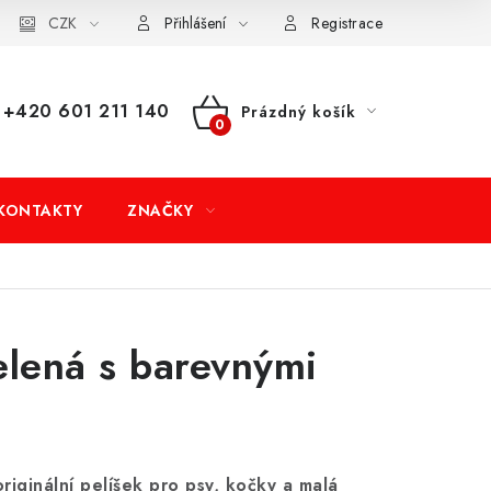
dní podmínky
CZK
Doprava a platba
Moje objednávka
Přihlášení
Registrace
+420 601 211 140
Prázdný košík
NÁKUPNÍ
KOŠÍK
KONTAKTY
ZNAČKY
lená s barevnými
iginální pelíšek pro psy, kočky a malá