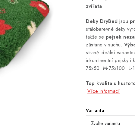
zvířata
Deky DryBed
jsou
pr
stálobarevné deky vyr
takže se
pejsek neza
zůstane v suchu.
Výbo
straně ideální variant
inkontinentní pejsky i
75x50 M-75x100 L-1
Top kvalita s husto
Více informací
Varianta