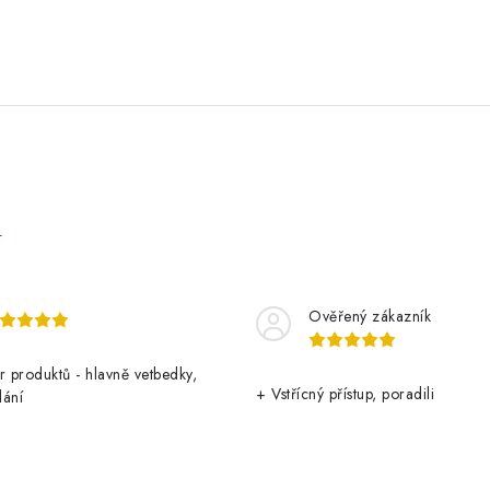
e
Ověřený zákazník
r produktů - hlavně vetbedky,
+ Vstřícný přístup, poradili
dání