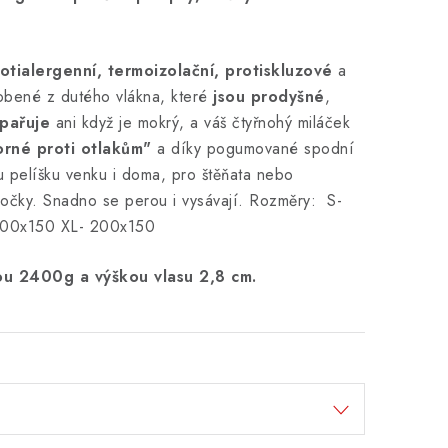
otialergenní, termoizolační, protiskluzové
a
obené z dutého vlákna, které
jsou prodyšné
,
pařuje
ani když je mokrý, a váš čtyřnohý miláček
rné proti otlakům"
a díky pogumované spodní
ou pelíšku venku i doma, pro štěňata nebo
 kočky. Snadno se perou i vysávají. Rozměry: S-
00x150 XL- 200x150
tou 2400g a výškou vlasu 2,8 cm.