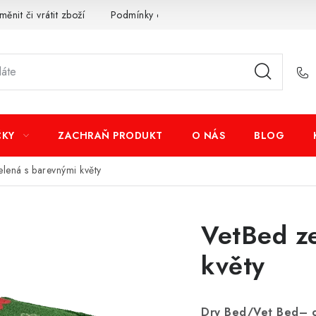
měnit či vrátit zboží
Podmínky ochrany osobních údajů
Obcho
ČKY
ZACHRAŇ PRODUKT
O NÁS
BLOG
lená s barevnými květy
VetBed ze
květy
Dry Bed/Vet Bed– or