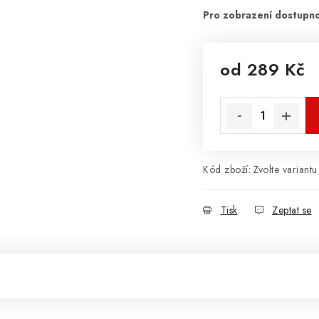
od
289 Kč
Měrná cena:
Kód zboží:
Zvolte variantu
Tisk
Zeptat se