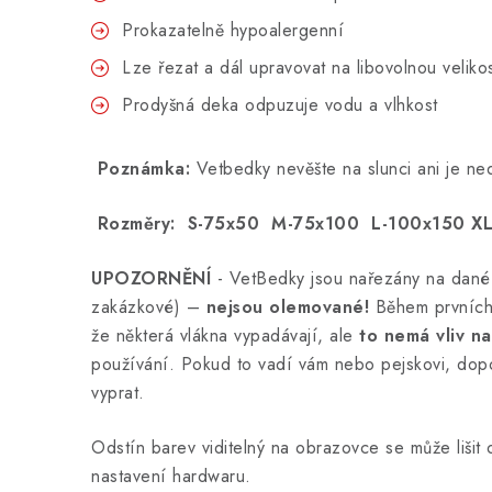
Prokazatelně hypoalergenní
Lze řezat a dál upravovat na libovolnou veliko
Prodyšná deka odpuzuje vodu a vlhkost
Poznámka:
Vetbedky nevěšte na slunci ani je ned
Rozměry: S-75x50 M-75x100 L-100x150 XL
UPOZORNĚNÍ
- VetBedky jsou nařezány na dané
zakázkové) –
nejsou olemované!
Během prvních 
že některá vlákna vypadávají, ale
to nemá vliv na
používání. Pokud to vadí vám nebo pejskovi, dop
vyprat.
Odstín barev viditelný na obrazovce se může lišit
nastavení hardwaru.