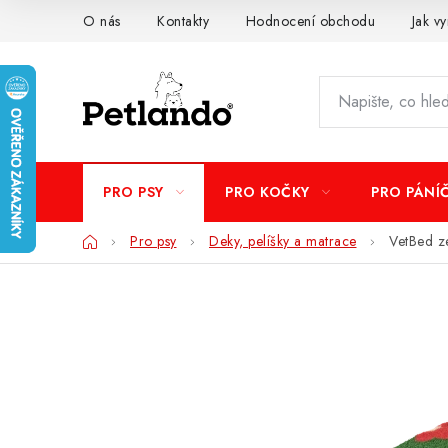
Přejít
O nás
Kontakty
Hodnocení obchodu
Jak vy
na
obsah
PRO PSY
PRO KOČKY
PRO PÁNÍ
Domů
Pro psy
Deky, pelíšky a matrace
VetBed ze