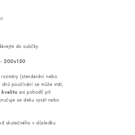
st
ávejte do sušičky.
- 200x150
 rozměry (standardní nebo
dnů používání se může stát,
 kvalitu
ani pohodlí při
oručuje se deku vysát nebo
 od skutečného v důsledku