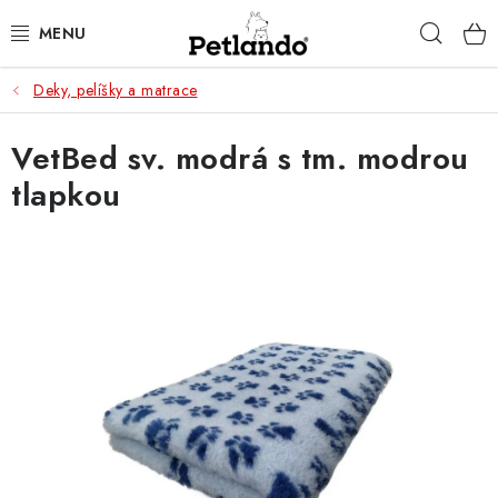
Přejít
Hleda
na
obsah
Deky, pelíšky a matrace
PRO PSY
VetBed sv. modrá s tm. modrou
PRO KOČKY
tlapkou
PRO PÁNÍČKY
ZACHRAŇ PRODUKT
O NÁS
BLOG
KONTAKTY