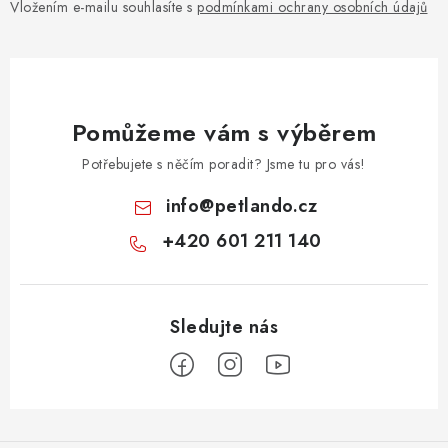
Vložením e-mailu souhlasíte s
podmínkami ochrany osobních údajů
Pomůžeme vám s výběrem
Potřebujete s něčím poradit? Jsme tu pro vás!
info
@
petlando.cz
+420 601 211 140
Z