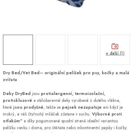
ZNAČKY
PŘIHLÁSIT SE
REGISTROVAT
+ další (1)
O nás
Kontakty
Hodnocení obchodu
Jak vyměnit či vrátit zboží
Podmínky ochrany osobních údajů
Dry Bed/Vet Bed– originální pelíšek pro psy, kočky a malá
Obchodní podmínky
Doprava a platba
Moje objednávka
zvířata
Deky DryBed
jsou
protialergenní, termoizolační,
protiskluzové
a stálobarevné deky vyrobené z dutého vlákna,
které
jsou prodyšné
, takže se
pejsek nezapařuje
ani když je
mokrý, a váš čtyřnohý miláček zůstane v suchu.
Výborné proti
otlakům"
a díky pogumované spodní straně ideální variantou
pelíšku venku i doma, pro štěňata nebo inkontinentní pejsky i kočky.