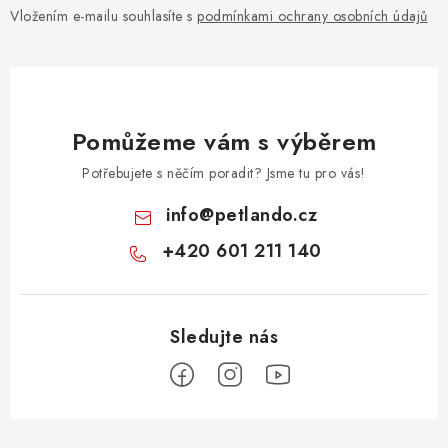
Vložením e-mailu souhlasíte s
podmínkami ochrany osobních údajů
Pomůžeme vám s výběrem
Potřebujete s něčím poradit? Jsme tu pro vás!
info
@
petlando.cz
+420 601 211 140
Z