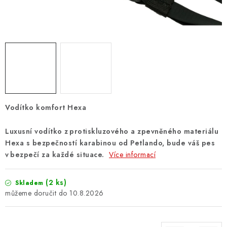
ZNAČKY
PŘIHLÁSIT SE
REGISTROVAT
O nás
Kontakty
Hodnocení obchodu
Vodítko komfort Hexa
Jak vyměnit či vrátit zboží
Podmínky ochrany osobních údajů
Luxusní vodítko z protiskluzového a zpevněného materiálu
Obchodní podmínky
Doprava a platba
Moje objednávka
Hexa s bezpečností karabinou od Petlando, bude váš pes
v bezpečí za každé situace.
Více informací
(2 ks)
Skladem
10.8.2026