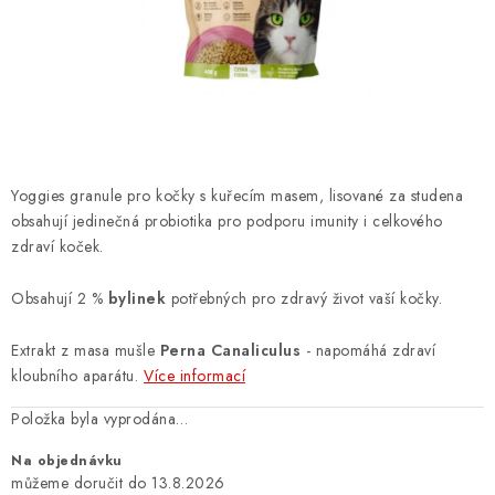
ZNAČKY
PŘIHLÁSIT SE
REGISTROVAT
Yoggies granule pro kočky s kuřecím masem, lisované za studena
O nás
Kontakty
Hodnocení obchodu
obsahují jedinečná probiotika pro podporu imunity i celkového
zdraví koček.
Jak vyměnit či vrátit zboží
Podmínky ochrany osobních údajů
Obchodní podmínky
Doprava a platba
Moje objednávka
Obsahují 2 %
bylinek
potřebných pro zdravý život vaší kočky.
Extrakt z masa mušle
Perna Canaliculus
- napomáhá zdraví
kloubního aparátu.
Více informací
Položka byla vyprodána…
Na objednávku
13.8.2026