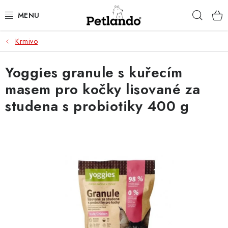
Přejít
Hleda
na
obsah
Krmivo
PRO PSY
Yoggies granule s kuřecím
PRO KOČKY
masem pro kočky lisované za
PRO PÁNÍČKY
studena s probiotiky 400 g
ZACHRAŇ PRODUKT
O NÁS
BLOG
KONTAKTY