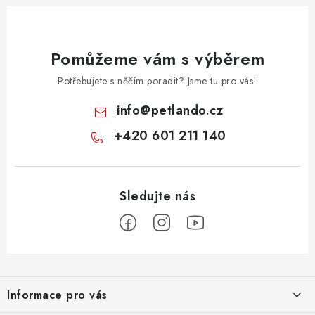
Pomůžeme vám s výběrem
Potřebujete s něčím poradit? Jsme tu pro vás!
info
@
petlando.cz
+420 601 211 140
Z
á
Informace pro vás
p