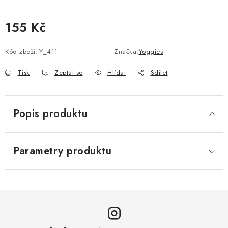
155 Kč
Měrná cena:
Kód zboží:
Y_411
Značka:
Yoggies
Tisk
Zeptat se
Hlídat
Sdílet
Popis produktu
Parametry produktu