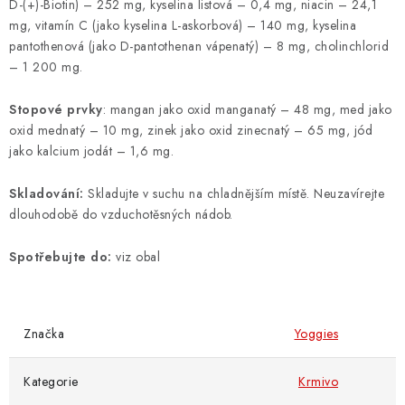
D-(+)-Biotin) – 252 mg, kyselina listová – 0,4 mg, niacin – 24,1
mg, vitamín C (jako kyselina L-askorbová) – 140 mg, kyselina
pantothenová (jako D-pantothenan vápenatý) – 8 mg, cholinchlorid
– 1 200 mg.
Stopové prvky
: mangan jako oxid manganatý – 48 mg, med jako
oxid mednatý – 10 mg, zinek jako oxid zinecnatý – 65 mg, jód
jako kalcium jodát – 1,6 mg.
Skladování:
Skladujte v suchu na chladnějším místě. Neuzavírejte
dlouhodobě do vzduchotěsných nádob.
Spotřebujte do:
viz obal
Značka
Yoggies
Kategorie
Krmivo