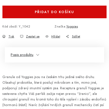
PŘIDAT DO KOŠÍKU
Kód zboží:
Y_1042
Značka:
Yoggies
Tisk
Zeptat se
Hlídat
Sdílet
Popis produktu
Granule od Yoggies jsou na českém trhu jediné svého druhu.
Obsahují probiotika, která posilují mikrobiom a tím, mimo jiné,
podporují zdravý imunitní systém psa. Receptura granulí Yoggies je
sestavena chytře. Váš parťák zažije nejen pravou “žranici”, ale
chroupání granulí mu kromě toho do těla vyplaví i zásobu endorfinů
(hormonů štěstí). Navíc žvýkání tvrdých granulí mechanicky čistí psí