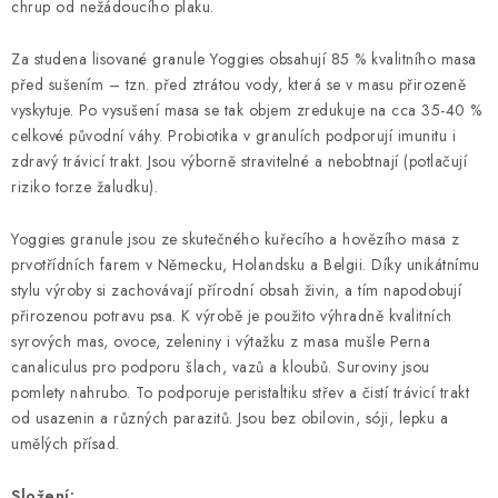
chrup od nežádoucího plaku.
Za studena lisované granule Yoggies obsahují 85 % kvalitního masa
před sušením – tzn. před ztrátou vody, která se v masu přirozeně
vyskytuje. Po vysušení masa se tak objem zredukuje na cca 35-40 %
celkové původní váhy. Probiotika v granulích podporují imunitu i
zdravý trávicí trakt. Jsou výborně stravitelné a nebobtnají (potlačují
riziko torze žaludku).
Yoggies granule jsou ze skutečného kuřecího a hovězího masa z
prvotřídních farem v Německu, Holandsku a Belgii. Díky unikátnímu
stylu výroby si zachovávají přírodní obsah živin, a tím napodobují
přirozenou potravu psa. K výrobě je použito výhradně kvalitních
syrových mas, ovoce, zeleniny i výtažku z masa mušle Perna
canaliculus pro podporu šlach, vazů a kloubů. Suroviny jsou
pomlety nahrubo. To podporuje peristaltiku střev a čistí trávicí trakt
od usazenin a různých parazitů. Jsou bez obilovin, sóji, lepku a
umělých přísad.
Složení: