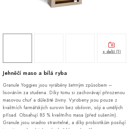
ZNAČKY
PŘIHLÁSIT SE
REGISTROVAT
+ další (1)
O nás
Kontakty
Hodnocení obchodu
Jak vyměnit či vrátit zboží
Podmínky ochrany osobních údajů
Jehněčí maso a bílá ryba
Obchodní podmínky
Doprava a platba
Moje objednávka
Granule Yoggies jsou vyráběny šetrným způsobem –
lisováním za studena. Díky tomu si zachovávají přirozenou
masovou chuť a důležité živiny. Vyrobeny jsou pouze z
kvalitních farmářských surovin bez obilovin, sóji a umělých
přísad. Obsahují 85 % kvalitního masa (před sušením).
Granule jsou snadno stravitelné, a díky probiotikům posilují