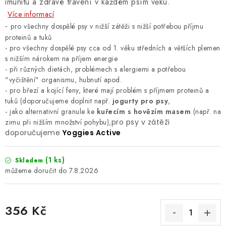
imunitu a zdravé trávení v každém psím věku.
Více informací
-
pro všechny dospělé psy v nižší zátěži s nižší potřebou příjmu
proteinů a tuků
- pro všechny dospělé psy cca od 1. věku středních a větších plemen
s nižším nárokem na příjem energie
- při různých dietách, problémech s alergiemi a potřebou
"vyčištění" organismu, hubnutí apod.
- pro březí a kojící feny, které mají problém s příjmem proteinů a
tuků (doporučujeme doplnit např.
jogurty pro psy
,
- jako alternativní granule ke
kuřecím s hovězím masem
(např. na
zimu při nižším množství pohybu),
pro psy v zátěži
doporučujeme
Yoggies Active
(1 ks)
Skladem
7.8.2026
356 Kč
Měrná cena: