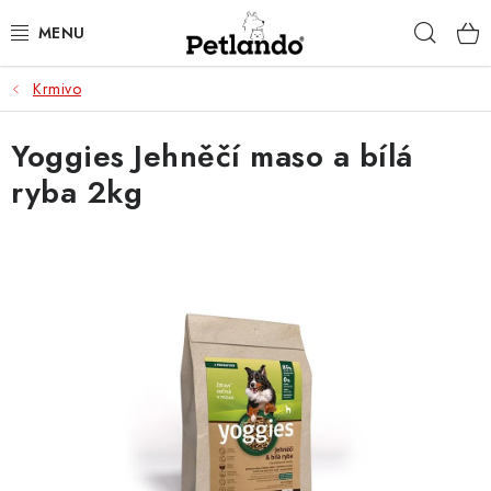
Přejít
Hleda
na
obsah
Krmivo
PRO PSY
Yoggies Jehněčí maso a bílá
PRO KOČKY
ryba 2kg
PRO PÁNÍČKY
ZACHRAŇ PRODUKT
O NÁS
BLOG
KONTAKTY