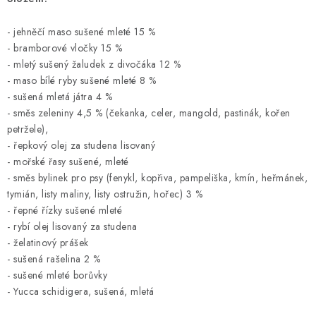
- jehněčí maso sušené mleté 15 %
- bramborové vločky 15 %
- mletý sušený žaludek z divočáka 12 %
- maso bílé ryby sušené mleté 8 %
- sušená mletá játra 4 %
- směs zeleniny 4,5 % (čekanka, celer, mangold, pastinák, kořen
petržele),
- řepkový olej za studena lisovaný
- mořské řasy sušené, mleté
- směs bylinek pro psy (fenykl, kopřiva, pampeliška, kmín, heřmánek,
tymián, listy maliny, listy ostružin, hořec) 3 %
- řepné řízky sušené mleté
- rybí olej lisovaný za studena
- želatinový prášek
- sušená rašelina 2 %
- sušené mleté borůvky
- Yucca schidigera, sušená, mletá