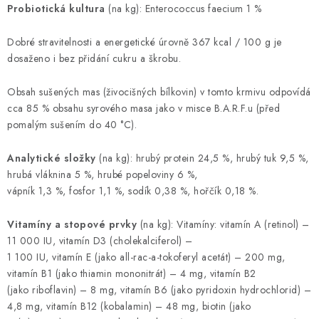
Probiotická kultura
(na kg): Enterococcus faecium 1 %
Dobré stravitelnosti a energetické úrovně 367 kcal / 100 g je
dosaženo i bez přidání cukru a škrobu.
Obsah sušených mas (živocišných bílkovin) v tomto krmivu odpovídá
cca 85 % obsahu syrového masa jako v misce B.A.R.F.u (před
pomalým sušením do 40 °C).
Analytické složky
(na kg): hrubý protein 24,5 %, hrubý tuk 9,5 %,
hrubá vláknina 5 %, hrubé popeloviny 6 %,
vápník 1,3 %, fosfor 1,1 %, sodík 0,38 %, hořčík 0,18 %.
Vitamíny a stopové prvky
(na kg): Vitamíny: vitamín A (retinol) –
11 000 IU, vitamín D3 (cholekalciferol) –
1 100 IU, vitamín E (jako all-rac-a-tokoferyl acetát) – 200 mg,
vitamín B1 (jako thiamin mononitrát) – 4 mg, vitamín B2
(jako riboflavin) – 8 mg, vitamín B6 (jako pyridoxin hydrochlorid) –
4,8 mg, vitamín B12 (kobalamin) – 48 mg, biotin (jako