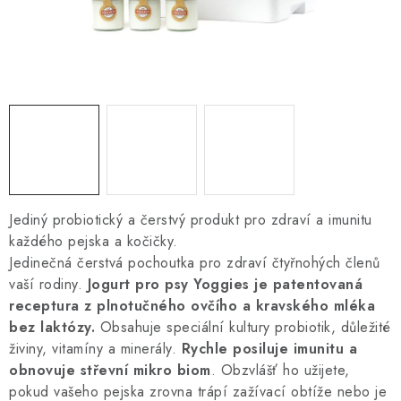
ZNAČKY
PŘIHLÁSIT SE
REGISTROVAT
O nás
Kontakty
Hodnocení obchodu
Jak vyměnit či vrátit zboží
Podmínky ochrany osobních údajů
Jediný probiotický a čerstvý produkt pro zdraví a imunitu
Obchodní podmínky
Doprava a platba
Moje objednávka
každého pejska a kočičky.
Jedinečná čerstvá pochoutka pro zdraví čtyřnohých členů
vaší rodiny.
Jogurt pro psy Yoggies je
patentovaná
receptura z plnotučného ovčího a kravského mléka
bez laktózy.
Obsahuje speciální kultury probiotik, důležité
živiny, vitamíny a minerály.
Rychle posiluje imunitu a
obnovuje střevní mikro
biom
. Obzvlášť ho užijete,
pokud vašeho pejska zrovna trápí zažívací obtíže nebo je