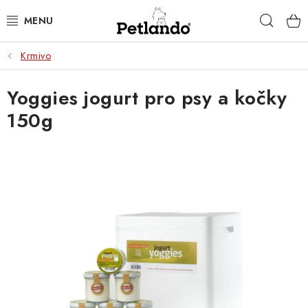
Přejít
Hleda
na
obsah
Krmivo
PRO PSY
Yoggies jogurt pro psy a kočky
PRO KOČKY
150g
PRO PÁNÍČKY
ZACHRAŇ PRODUKT
O NÁS
BLOG
KONTAKTY