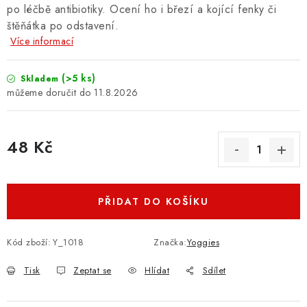
po léčbě antibiotiky. Ocení ho i březí a kojící fenky či
štěňátka po odstavení.
Více informací
(>5 ks)
Skladem
11.8.2026
48 Kč
Měrná cena:
PŘIDAT DO KOŠÍKU
Kód zboží:
Y_1018
Značka:
Yoggies
Tisk
Zeptat se
Hlídat
Sdílet