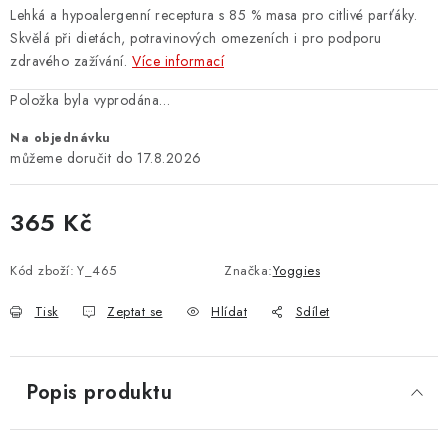
Lehká a hypoalergenní receptura s 85 % masa pro citlivé parťáky.
Skvělá při dietách, potravinových omezeních i pro podporu
zdravého zažívání.
Více informací
Položka byla vyprodána…
Na objednávku
17.8.2026
365 Kč
Měrná cena:
Kód zboží:
Y_465
Značka:
Yoggies
Tisk
Zeptat se
Hlídat
Sdílet
Popis produktu