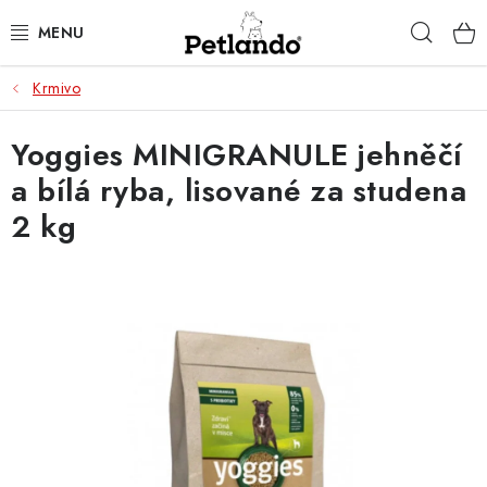
Přejít
Hleda
na
obsah
Krmivo
PRO PSY
Yoggies MINIGRANULE jehněčí
PRO KOČKY
a bílá ryba, lisované za studena
PRO PÁNÍČKY
2 kg
ZACHRAŇ PRODUKT
O NÁS
BLOG
KONTAKTY