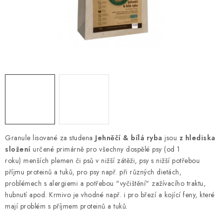
ZNAČKY
PŘIHLÁSIT SE
REGISTROVAT
O nás
Kontakty
Hodnocení obchodu
Jak vyměnit či vrátit zboží
Podmínky ochrany osobních údajů
Obchodní podmínky
Doprava a platba
Moje objednávka
Granule lisované za studena
Jehněčí & bílá ryba
jsou
z hlediska
složení
určené primárně pro všechny dospělé psy (od 1
roku) menších plemen či psů v nižší zátěži, psy s nižší potřebou
příjmu proteinů a tuků, pro psy např. při různých dietách,
problémech s alergiemi a potřebou "vyčištění" zažívacího traktu,
hubnutí apod. Krmivo je vhodné např. i pro březí a kojící feny, které
mají problém s příjmem proteinů a tuků.