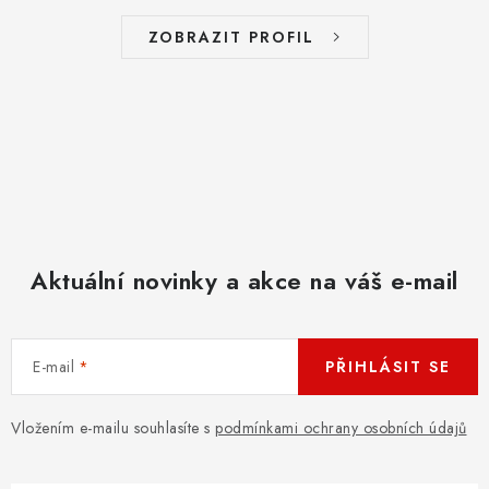
ZNAČKY
ZOBRAZIT PROFIL
PŘIHLÁSIT SE
REGISTROVAT
O nás
Kontakty
Hodnocení obchodu
Jak vyměnit či vrátit zboží
Podmínky ochrany osobních údajů
Aktuální novinky a akce na váš e-mail
Obchodní podmínky
Doprava a platba
Moje objednávka
E-mail
PŘIHLÁSIT SE
Vložením e-mailu souhlasíte s
podmínkami ochrany osobních údajů