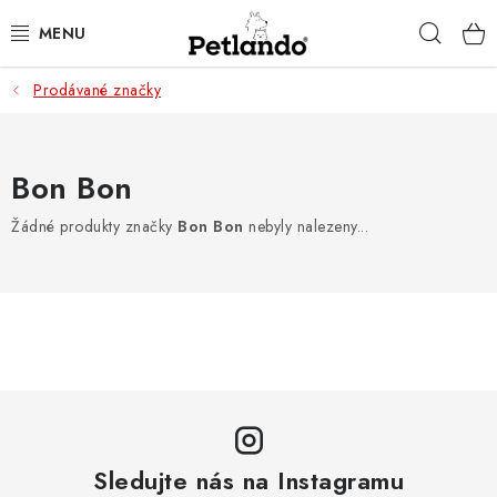
Přejít
Hleda
na
obsah
Prodávané značky
PRO PSY
PRO KOČKY
Bon Bon
PRO PÁNÍČKY
Žádné produkty značky
Bon Bon
nebyly nalezeny...
ZACHRAŇ PRODUKT
O NÁS
BLOG
KONTAKTY
Sledujte nás na Instagramu