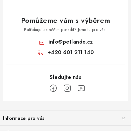
Pomůžeme vám s výběrem
Potřebujete s něčím poradit? Jsme tu pro vás!
info
@
petlando.cz
+420 601 211 140
Z
á
Informace pro vás
p
a
Nové věrnostní podmínky