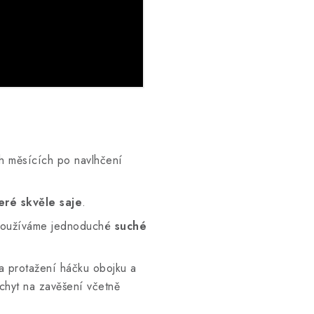
ch měsících po navlhčení
.
eré skvěle saje
.
používáme jednoduché
suché
na protažení háčku obojku a
úchyt na zavěšení včetně