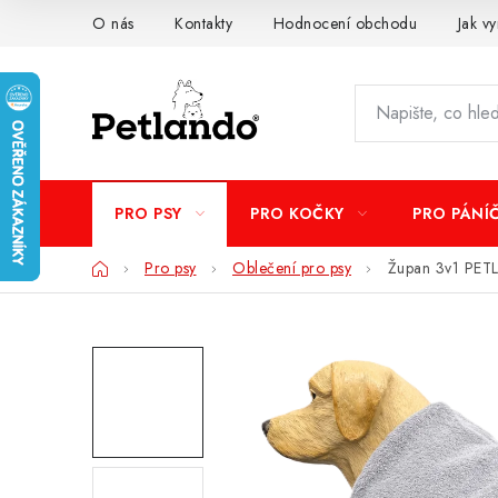
Přejít
O nás
Kontakty
Hodnocení obchodu
Jak vy
na
obsah
PRO PSY
PRO KOČKY
PRO PÁNÍ
Domů
Pro psy
Oblečení pro psy
Župan 3v1 PE