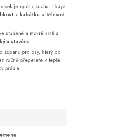
ejsek je opět v suchu. I když
lhkost z kabátku a tělesné
ve studené a mokré srsti a
ckým stavům.
o županu pro psy, který po
en ručně přeperete v teplé
y prádla.
lemena