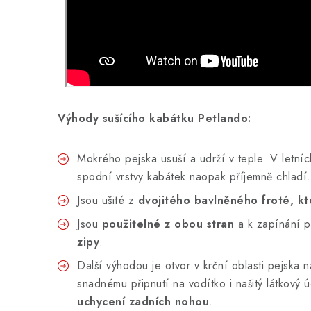
Výhody sušícího kabátku Petlando:
Mokrého pejska usuší a udrží v teple. V letní
spodní vrstvy kabátek naopak příjemně chladí
Jsou ušité z
dvojitého bavlněného froté, kt
Jsou
použitelné z obou stran
a k zapínání 
zipy
.
Další výhodou je otvor v krční oblasti pejska 
snadnému připnutí na vodítko i našitý látkový 
uchycení zadních nohou
.