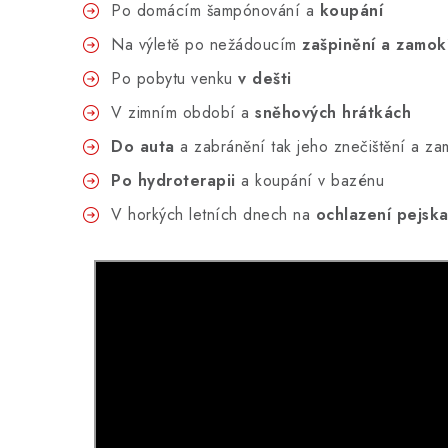
Po domácím šampónování a
koupání
Na výletě po nežádoucím
zašpinění a zamok
Po pobytu venku
v dešti
V zimním období a
sněhových hrátkách
Do auta
a zabránění tak jeho znečištění a za
Po hydroterapii
a koupání v bazénu
V horkých letních dnech na
ochlazení pejsk