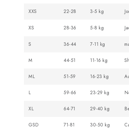
XXS
22-28
3-5 kg
Jo
XS
28-36
5-8 kg
Ja
S
36-44
7-11 kg
ma
M
44-51
11-16 kg
Sh
ML
51-59
16-23 kg
Au
L
59-66
23-29 kg
N
XL
64-71
29-40 kg
Be
GSD
71-81
30-50 kg
C