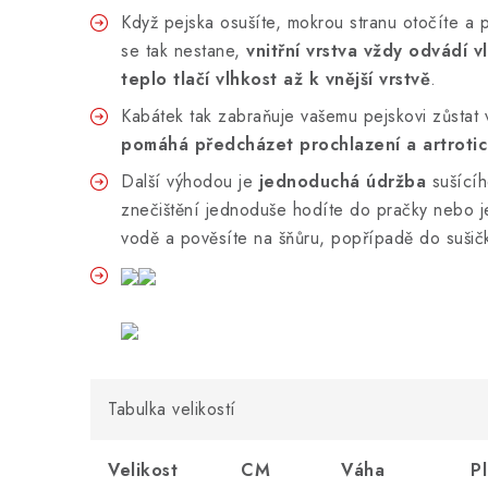
Když pejska osušíte, mokrou stranu otočíte a p
se tak nestane,
vnitřní vrstva vždy odvádí v
teplo tlačí vlhkost až k vnější vrstvě
.
Kabátek tak zabraňuje vašemu pejskovi zůstat 
pomáhá předcházet prochlazení a artroti
Další výhodou je
jednoduchá údržba
sušícíh
znečištění jednoduše hodíte do pračky nebo j
vodě a pověsíte na šňůru, popřípadě do sušičk
Tabulka velikostí
Velikost
CM
Váha
P