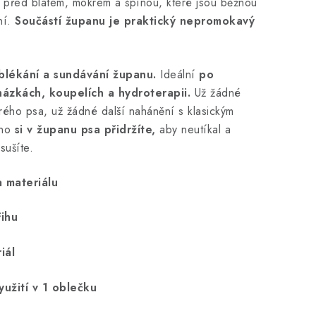
před blátem, mokrem a špínou, které jsou běžnou
ní.
Součástí županu je praktický nepromokavý
lékání a sundávání županu.
Ideální
po
ázkách, koupelích a hydroterapii.
Už žádné
rého psa, už žádné další nahánění s klasickým
dno
si v županu psa přidržíte,
aby neutíkal a
sušíte.
a materiálu
řihu
riál
yužití v 1 oblečku