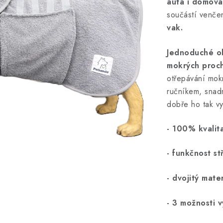
auta i domova
součástí venče
vak.
Jednoduché ob
mokrých proch
otřepávání mok
ručníkem, sna
dobře ho tak vy
- 100% kvalit
- funkčnost st
- dvojitý mate
- 3 možnosti v