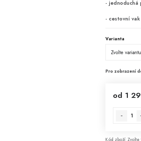
- jednoduchá 
- cestovní v
Varianta
od
1 29
Měrná cena
Kód zboží:
Zvolte 