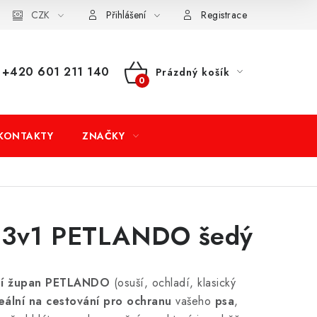
dní podmínky
CZK
Doprava a platba
Moje objednávka
Přihlášení
Registrace
+420 601 211 140
Prázdný košík
NÁKUPNÍ
KOŠÍK
KONTAKTY
ZNAČKY
 3v1 PETLANDO šedý
psí župan PETLANDO
(osuší, ochladí, klasický
deální na cestování pro
ochranu
vašeho
psa
,