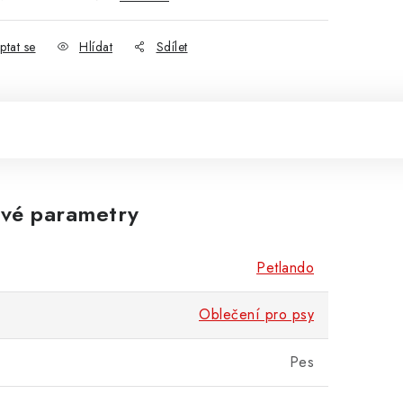
ptat se
Hlídat
Sdílet
vé parametry
Petlando
Oblečení pro psy
Pes