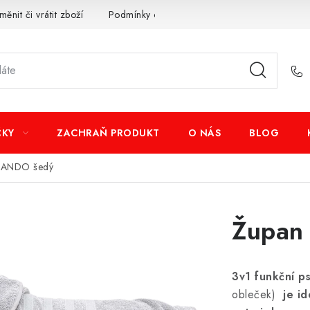
měnit či vrátit zboží
Podmínky ochrany osobních údajů
Obcho
ČKY
ZACHRAŇ PRODUKT
O NÁS
BLOG
TLANDO šedý
Župan
3v1 funkční 
obleček)
je i