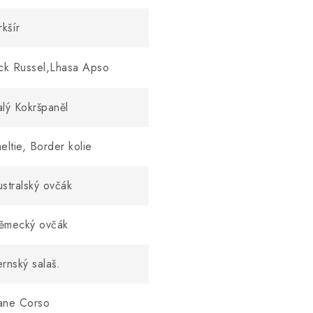
rkšír
ck Russel,Lhasa Apso
lý Kokršpaněl
eltie, Border kolie
stralský ovčák
ěmecký ovčák
rnský salaš.
ane Corso