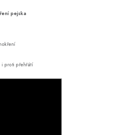
ření pejsk
a
mokření
a
i proti přehřátí