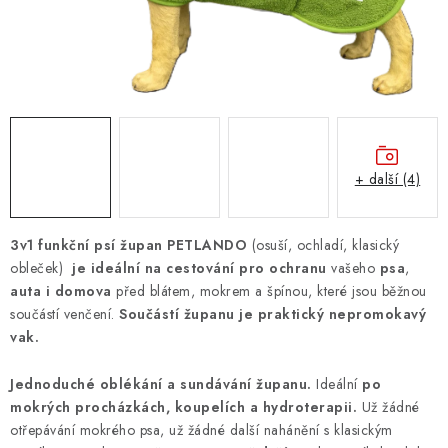
ZNAČKY
PŘIHLÁSIT SE
REGISTROVAT
+ další (4)
O nás
Kontakty
Hodnocení obchodu
Jak vyměnit či vrátit zboží
Podmínky ochrany osobních údajů
3v1 funkční psí župan PETLANDO
(osuší, ochladí, klasický
Obchodní podmínky
Doprava a platba
Moje objednávka
obleček)
je ideální na cestování pro
ochranu
vašeho
psa
,
auta i domova
před blátem, mokrem a špínou, které jsou běžnou
součástí venčení.
Součástí županu je praktický nepromokavý
vak.
Jednoduché oblékání a sundávání županu.
Ideální
po
mokrých procházkách, koupelích a hydroterapii.
Už žádné
otřepávání mokrého psa, už žádné další nahánění s klasickým