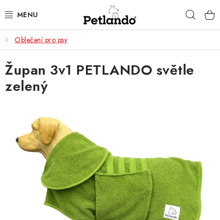
Přejít
Hleda
na
obsah
Oblečení pro psy
PRO PSY
Župan 3v1 PETLANDO světle
PRO KOČKY
zelený
PRO PÁNÍČKY
ZACHRAŇ PRODUKT
O NÁS
BLOG
KONTAKTY