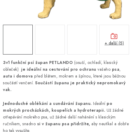
ZNAČKY
PŘIHLÁSIT SE
REGISTROVAT
+ další (5)
O nás
Kontakty
Hodnocení obchodu
3v1 funkční psí župan PETLANDO
(osuší, ochladí, klasický
Jak vyměnit či vrátit zboží
Podmínky ochrany osobních údajů
obleček)
je ideální na cestování pro
ochranu
vašeho
psa
,
auta i domova
před blátem, mokrem a špínou, které jsou běžnou
Obchodní podmínky
Doprava a platba
Moje objednávka
součástí venčení.
Součástí županu je praktický nepromokavý
vak.
Jednoduché oblékání a sundávání županu.
Ideální
po
mokrých procházkách, koupelích a hydroterapii.
Už žádné
otřepávání mokrého psa, už žádné další nahánění s klasickým
ručníkem, snadno
si v županu psa přidržíte,
aby neutíkal a dobře
ho tak vysušíte.